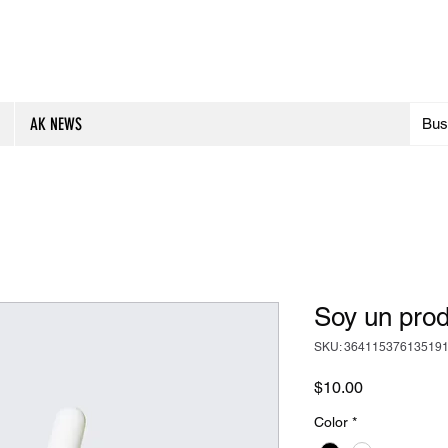
AK NEWS
Soy un pro
SKU: 36411537613519
Precio
$10.00
Color
*